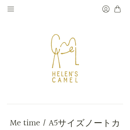
カ
ロ
ー
グ
ト
イ
ン
Me time / A5サイズノートカ